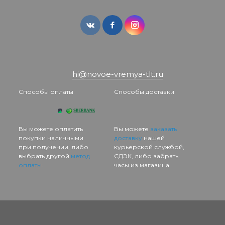
hi@novoe-vremya-tlt.ru
Способы оплаты
Способы доставки
Вы можете оплатить
Вы можете
заказать
покупки наличными
доставку
нашей
при получении, либо
курьерской службой,
выбрать другой
метод
СДЭК, либо забрать
оплаты
.
часы из магазина.