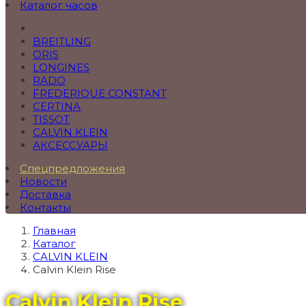
Каталог часов
BREITLING
ORIS
LONGINES
RADO
FREDERIQUE CONSTANT
CERTINA
TISSOT
CALVIN KLEIN
АКСЕССУАРЫ
Спецпредложения
Новости
Доставка
Контакты
Главная
Каталог
CALVIN KLEIN
Calvin Klein Rise
Calvin Klein Rise