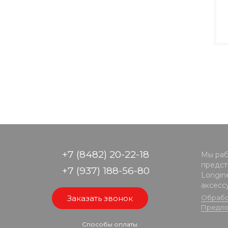
+7 (8482) 20-22-18
Мы раб
предста
+7 (937) 188-56-80
Longine
аксесс
Заказать звонок
Обрабо
Предло
Способы оплаты