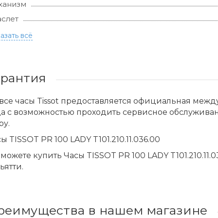
ханизм
слет
азать всё
арантия
все часы Tissot предоставляется официальная меж
да с возможностью проходить сервисное обслужива
ру.
ы TISSOT PR 100 LADY T101.210.11.036.00
можете купить Часы TISSOT PR 100 LADY T101.210.11.
ьятти.
реимущества в нашем магазине