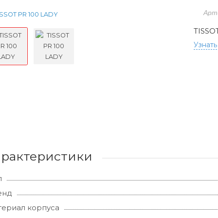
Арт
TISSO
Узнать
арактеристики
л
енд
ериал корпуса