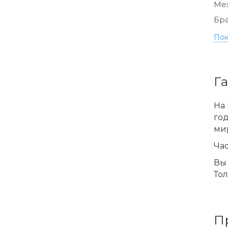
Ме
Бра
Пок
Г
На 
го
ми
Час
Вы 
Тол
П