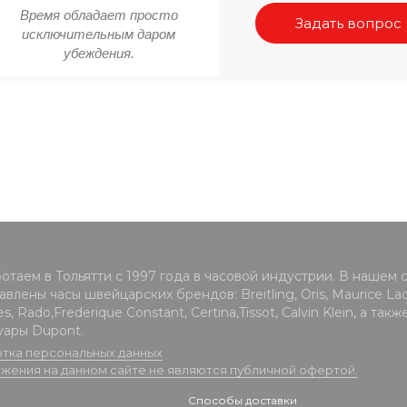
Время обладает просто
Задать вопрос
исключительным даром
убеждения.
отаем в Тольятти с 1997 года в часовой индустрии. В нашем 
влены часы швейцарских брендов: Breitling, Oris, Maurice Lacr
s, Rado,Frederique Constant, Certina,Tissot, Calvin Klein, а такж
уары Dupont.
тка персональных данных
жения на данном сайте не являются публичной офертой.
Способы доставки