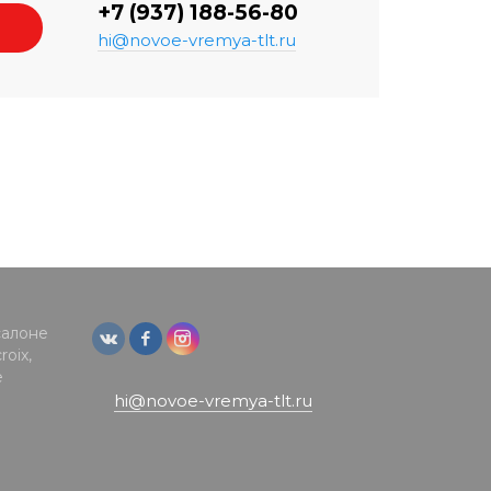
+7 (937) 188-56-80
hi@novoe-vremya-tlt.ru
салоне
oix,
е
hi@novoe-vremya-tlt.ru