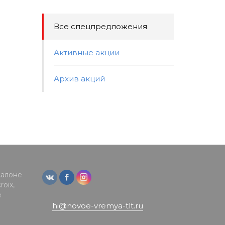
Все спецпредложения
Активные акции
Архив акций
салоне
oix,
е
hi@novoe-vremya-tlt.ru