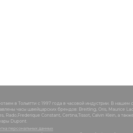
отаем в Тольятти с 1997 года в часовой индустрии. В нашем 
влены часы швейцарских брендов: Breitling, Oris, Maurice Lacr
s, Rado,Frederique Constant, Certina,Tissot, Calvin Klein, а такж
уары Dupont.
тка персональных данных