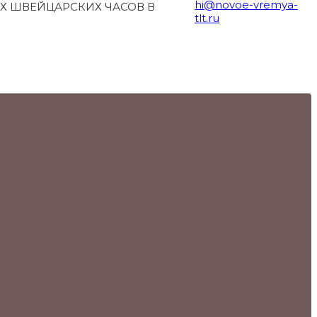
hi@novoe-vremya-
Х ШВЕЙЦАРСКИХ ЧАСОВ В
tlt.ru