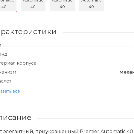
арактеристики
л
енд
ериал корпуса
ханизм
Механ
слет
азать всё
писание
т элегантный, приукрашенный Premier Automatic 4