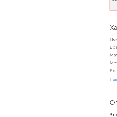
Х
По
Бр
Мат
Ме
Бра
Пок
О
Это