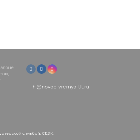
салоне
oix,
е
hi@novoe-vremya-tlt.ru
урьерской службой, СДЭК,