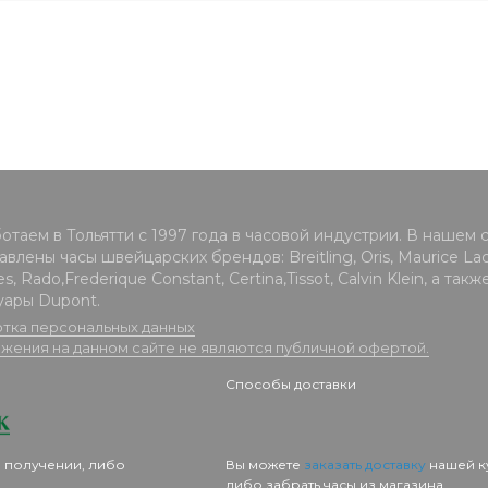
отаем в Тольятти с 1997 года в часовой индустрии. В нашем 
влены часы швейцарских брендов: Breitling, Oris, Maurice Lacr
s, Rado,Frederique Constant, Certina,Tissot, Calvin Klein, а такж
уары Dupont.
тка персональных данных
жения на данном сайте не являются публичной офертой.
Способы доставки
 получении, либо
Вы можете
заказать доставку
нашей к
либо забрать часы из магазина.