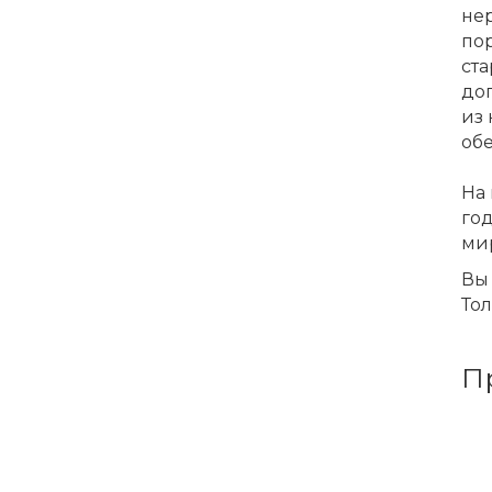
не
пор
ста
доп
из
обе
На 
го
ми
Вы 
Тол
П