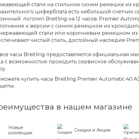
ржавеющей стали на стильном синем ремешке из кр
азительного циферблата есть небольшой счетчик се
ринный логотип Breitling на 12 часов. Premier Automati
олнение к версии с синим ремешком из крокодила 
 нержавеющей стали или коричневым ремешком из н
спечивают чистый стиль, достойный наследия Premi
все часы Breitling предоставляется официальная м
да с возможностью проходить сервисное обслужива
ру.
можете купить часы Breitling Premier Automatic 40 
ьятти.
реимущества в нашем магазине
Новые
Скидки и Акции
коллекции