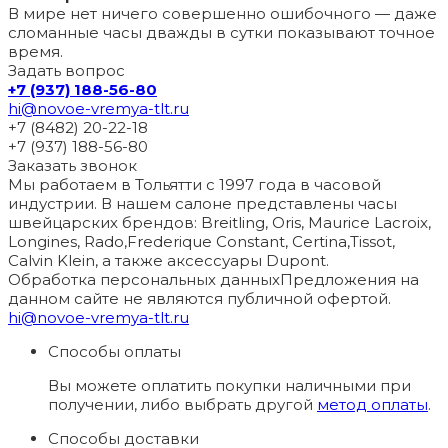
В мире нет ничего совершенно ошибочного — даже
сломанные часы дважды в сутки показывают точное
время.
Задать вопрос
+7 (937) 188-56-80
hi@novoe-vremya-tlt.ru
+7 (8482) 20-22-18
+7 (937) 188-56-80
Заказать звонок
Мы работаем в Тольятти с 1997 года в часовой
индустрии. В нашем салоне представлены часы
швейцарских брендов: Breitling, Oris, Maurice Lacroix,
Longines, Rado,Frederique Constant, Certina,Tissot,
Calvin Klein, а также аксессуары Dupont.
Обработка персональных данных
Предложения на
данном сайте не являются публичной офертой.
hi@novoe-vremya-tlt.ru
Способы оплаты
Вы можете оплатить покупки наличными при
получении, либо выбрать другой
метод оплаты
.
Способы доставки