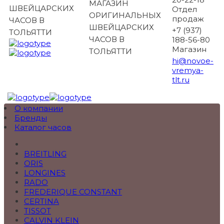
МАГАЗИН
ШВЕЙЦАРСКИХ
Отдел
ОРИГИНАЛЬНЫХ
продаж
ЧАСОВ В
ШВЕЙЦАРСКИХ
+7 (937)
ТОЛЬЯТТИ
ЧАСОВ В
188-56-80
Магазин
ТОЛЬЯТТИ
hi@novoe-
vremya-
tlt.ru
О компании
Бренды
Каталог часов
BREITLING
ORIS
LONGINES
RADO
FREDERIQUE CONSTANT
CERTINA
TISSOT
CALVIN KLEIN