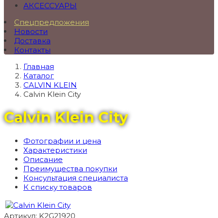
АКСЕССУАРЫ
Спецпредложения
Новости
Доставка
Контакты
Главная
Каталог
CALVIN KLEIN
Calvin Klein City
Calvin Klein City
Фотографии и цена
Характеристики
Описание
Преимущества покупки
Консультация специалиста
К списку товаров
Артикул: K2G21920