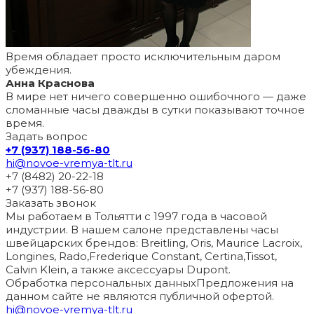
Время обладает просто исключительным даром
убеждения.
Анна Краснова
В мире нет ничего совершенно ошибочного — даже
сломанные часы дважды в сутки показывают точное
время.
Задать вопрос
+7 (937) 188-56-80
hi@novoe-vremya-tlt.ru
+7 (8482) 20-22-18
+7 (937) 188-56-80
Заказать звонок
Мы работаем в Тольятти с 1997 года в часовой
индустрии. В нашем салоне представлены часы
швейцарских брендов: Breitling, Oris, Maurice Lacroix,
Longines, Rado,Frederique Constant, Certina,Tissot,
Calvin Klein, а также аксессуары Dupont.
Обработка персональных данных
Предложения на
данном сайте не являются публичной офертой.
hi@novoe-vremya-tlt.ru