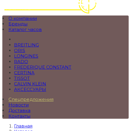
О компании
Бренды
Каталог часов
BREITLING
ORIS
LONGINES
RADO
FREDERIQUE CONSTANT
CERTINA
TISSOT
CALVIN KLEIN
АКСЕССУАРЫ
Спецпредложения
Новости
Доставка
Контакты
Главная