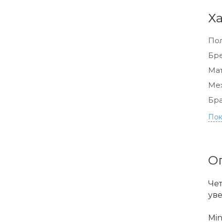
Х
По
Бр
Мат
Ме
Бра
Пок
О
Чет
ув
Min