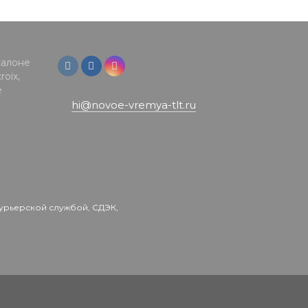
салоне
oix,
е
hi@novoe-vremya-tlt.ru
урьерской службой, СДЭК,