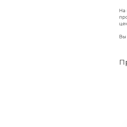
На 
пр
цен
Вы 
П