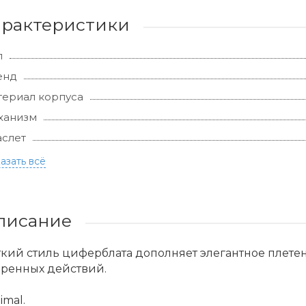
арактеристики
л
енд
ериал корпуса
ханизм
слет
азать всё
писание
кий стиль циферблата дополняет элегантное плетен
еренных действий.
imal.