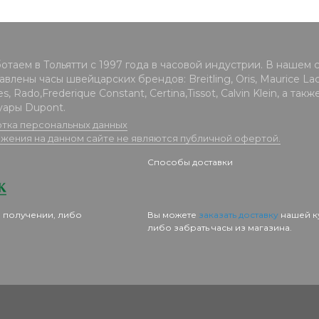
отаем в Тольятти с 1997 года в часовой индустрии. В нашем 
влены часы швейцарских брендов: Breitling, Oris, Maurice Lacr
s, Rado,Frederique Constant, Certina,Tissot, Calvin Klein, а такж
уары Dupont.
тка персональных данных
жения на данном сайте не являются публичной офертой.
Способы доставки
 получении, либо
Вы можете
заказать доставку
нашей к
либо забрать часы из магазина.