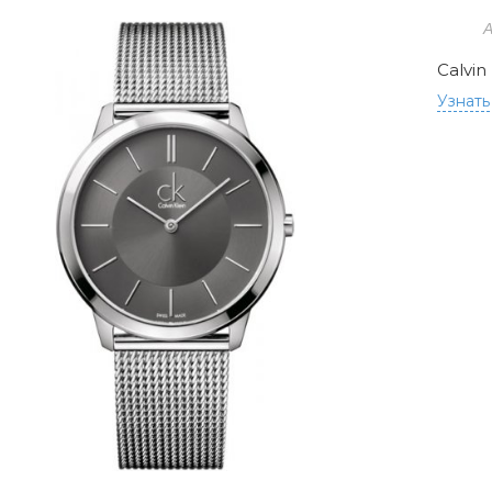
А
Calvin
Узнать