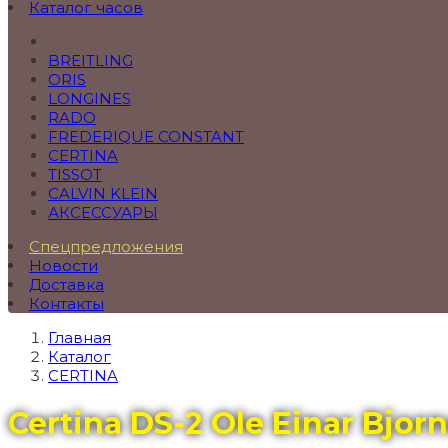
Каталог часов
BREITLING
ORIS
LONGINES
RADO
FREDERIQUE CONSTANT
CERTINA
TISSOT
CALVIN KLEIN
АКСЕССУАРЫ
Спецпредложения
Новости
Доставка
Контакты
Главная
Каталог
CERTINA
Certina DS-2 Ole Einar Bjor