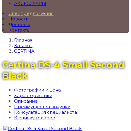
АКСЕССУАРЫ
Спецпредложения
Новости
Доставка
Контакты
Главная
Каталог
CERTINA
Certina DS-4 Small Second
Black
Фотографии и цена
Характеристики
Описание
Преимущества покупки
Консультация специалиста
К списку товаров