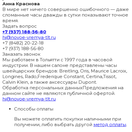
Анна Краснова
В мире нет ничего совершенно ошибочного — даже
сломанные часы дважды в сутки показывают точное
время.
Задать вопрос
+7 (937) 188-56-80
hi@novoe-vremya-tlt.ru
+7 (8482) 20-22-18
+7 (937) 188-56-80
Заказать звонок
Мы работаем в Тольятти с 1997 года в часовой
индустрии. В нашем салоне представлены часы
швейцарских брендов: Breitling, Oris, Maurice Lacroix,
Longines, Rado,Frederique Constant, Certina,Tissot,
Calvin Klein, а также аксессуары Dupont.
Обработка персональных данных
Предложения на
данном сайте не являются публичной офертой.
hi@novoe-vremya-tlt.ru
Способы оплаты
Вы можете оплатить покупки наличными при
получении, либо выбрать другой
метод оплаты
.