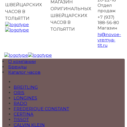
МАГАЗИН
ШВЕЙЦАРСКИХ
Отдел
ОРИГИНАЛЬНЫХ
продаж
ЧАСОВ В
ШВЕЙЦАРСКИХ
+7 (937)
ТОЛЬЯТТИ
ЧАСОВ В
188-56-80
Магазин
ТОЛЬЯТТИ
hi@novoe-
vremya-
tlt.ru
О компании
Бренды
Каталог часов
BREITLING
ORIS
LONGINES
RADO
FREDERIQUE CONSTANT
CERTINA
TISSOT
CALVIN KLEIN