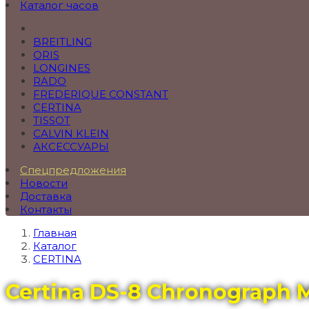
Каталог часов
BREITLING
ORIS
LONGINES
RADO
FREDERIQUE CONSTANT
CERTINA
TISSOT
CALVIN KLEIN
АКСЕССУАРЫ
Спецпредложения
Новости
Доставка
Контакты
Главная
Каталог
CERTINA
Certina DS-8 Chronograph 