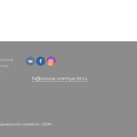
салоне
oix,
е
hi@novoe-vremya-tlt.ru
урьерской службой, СДЭК,