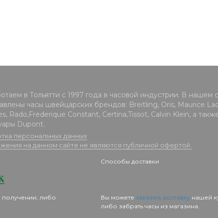
отаем в Тольятти с 1997 года в часовой индустрии. В нашем 
влены часы швейцарских брендов: Breitling, Oris, Maurice Lacr
s, Rado,Frederique Constant, Certina,Tissot, Calvin Klein, а такж
уары Dupont.
тка персональных данных
жения на данном сайте не являются публичной офертой.
Способы доставки
 получении, либо
Вы можете
заказать доставку
нашей к
либо забрать часы из магазина.