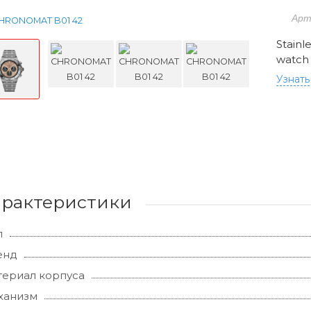
Арт
Stainl
watch 
Узнать
арактеристики
л
енд
ериал корпуса
ханизм