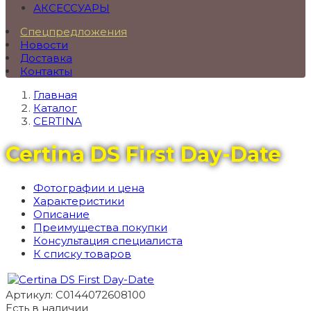
АКСЕССУАРЫ
Спецпредложения
Новости
Доставка
Контакты
Главная
Каталог
CERTINA
Certina DS First Day-Date
Фотографии и цена
Характеристики
Описание
Преимущества покупки
Консультация специалиста
К списку товаров
Артикул: C0144072608100
Есть в наличии