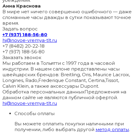
убеждения.
Анна Краснова
В мире нет ничего совершенно ошибочного — даже
сломанные часы дважды в сутки показывают точное
время.
Задать вопрос
+7 (937) 188-56-80
hi@novoe-vremya-tlt.ru
+7 (8482) 20-22-18
+7 (937) 188-56-80
Заказать звонок
Мы работаем в Тольятти с 1997 года в часовой
индустрии. В нашем салоне представлены часы
швейцарских брендов: Breitling, Oris, Maurice Lacroix,
Longines, Rado,Frederique Constant, Certina,Tissot,
Calvin Klein, а также аксессуары Dupont.
Обработка персональных данных
Предложения на
данном сайте не являются публичной офертой.
hi@novoe-vremya-tlt.ru
Способы оплаты
Вы можете оплатить покупки наличными при
получении, либо выбрать другой
метод оплаты
.