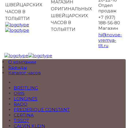
МАГАЗИН
ШВЕЙЦАРСКИХ
Отдел
ОРИГИНАЛЬНЫХ
продаж
ЧАСОВ В
ШВЕЙЦАРСКИХ
+7 (937)
ТОЛЬЯТТИ
ЧАСОВ В
188-56-80
Магазин
ТОЛЬЯТТИ
hi@novoe-
vremya-
tlt.ru
О компании
Бренды
Каталог часов
BREITLING
ORIS
LONGINES
RADO
FREDERIQUE CONSTANT
CERTINA
TISSOT
CALVIN KLEIN