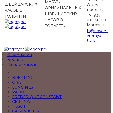
МАГАЗИН
ШВЕЙЦАРСКИХ
Отдел
ОРИГИНАЛЬНЫХ
продаж
ЧАСОВ В
ШВЕЙЦАРСКИХ
+7 (937)
ТОЛЬЯТТИ
ЧАСОВ В
188-56-80
Магазин
ТОЛЬЯТТИ
hi@novoe-
vremya-
tlt.ru
О компании
Бренды
Каталог часов
BREITLING
ORIS
LONGINES
RADO
FREDERIQUE CONSTANT
CERTINA
TISSOT
CALVIN KLEIN