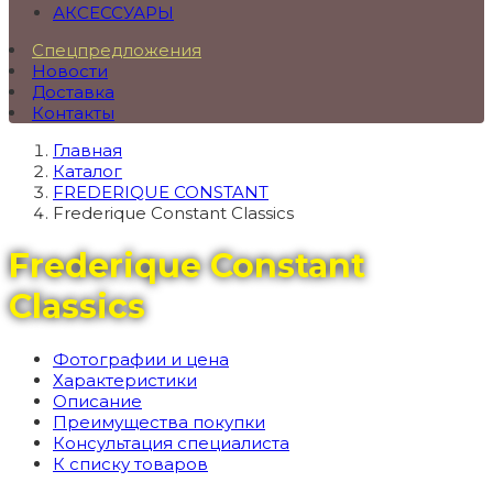
АКСЕССУАРЫ
Спецпредложения
Новости
Доставка
Контакты
Главная
Каталог
FREDERIQUE CONSTANT
Frederique Constant Classics
Frederique Constant
Classics
Фотографии и цена
Характеристики
Описание
Преимущества покупки
Консультация специалиста
К списку товаров