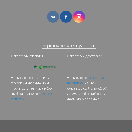
hi@novoe-vremya-tlt.ru
Способы оплаты
Способы доставки
Вы можете оплатить
Вы можете
заказать
покупки наличными
доставку
нашей
при получении, либо
курьерской службой,
выбрать другой
метод
СДЭК, либо забрать
оплаты
.
часы из магазина.