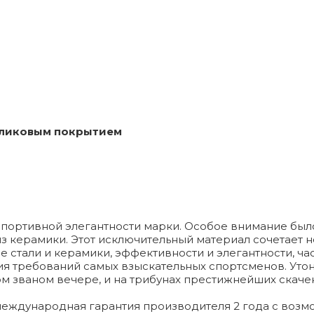
бликовым покрытием
спортивной элегантности марки. Особое внимание был
 из керамики. Этот исключительный материал сочетае
 стали и керамики, эффективности и элегантности, ча
 требований самых взыскательных спортсменов. Утонч
м званом вечере, и на трибунах престижнейших скачек
 международная гарантия производителя 2 года с воз