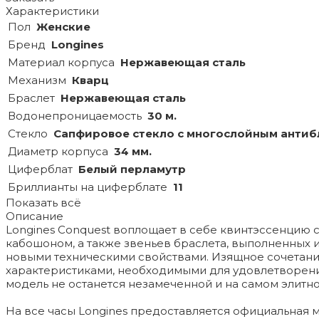
Характеристики
Пол
Женские
Бренд
Longines
Материал корпуса
Нержавеющая сталь
Механизм
Кварц
Браслет
Нержавеющая сталь
Водонепроницаемость
30 м.
Стекло
Сапфировое стекло с многослойным анти
Диаметр корпуса
34 мм.
Циферблат
Белый перламутр
Бриллианты на циферблате
11
Показать всё
Описание
Longines Conquest воплощает в себе квинтэссенцию 
кабошоном, а также звеньев браслета, выполненных
новыми техническими свойствами. Изящное сочетание
характеристиками, необходимыми для удовлетворения
модель не останется незамеченной и на самом элитно
На все часы Longines предоставляется официальная