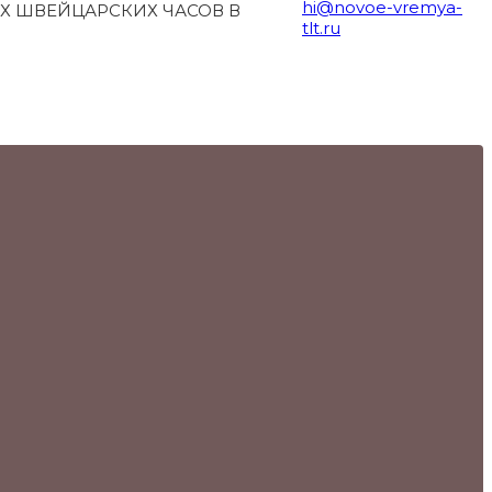
hi@novoe-vremya-
Х ШВЕЙЦАРСКИХ ЧАСОВ В
tlt.ru