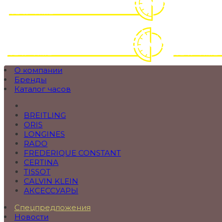
О компании
Бренды
Каталог часов
BREITLING
ORIS
LONGINES
RADO
FREDERIQUE CONSTANT
CERTINA
TISSOT
CALVIN KLEIN
АКСЕССУАРЫ
Спецпредложения
Новости