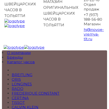
МАГАЗИН
ШВЕЙЦАРСКИХ
Отдел
ОРИГИНАЛЬНЫХ
продаж
ЧАСОВ В
ШВЕЙЦАРСКИХ
+7 (937)
ТОЛЬЯТТИ
ЧАСОВ В
188-56-80
Магазин
ТОЛЬЯТТИ
hi@novoe-
vremya-
tlt.ru
О компании
Бренды
Каталог часов
BREITLING
ORIS
LONGINES
RADO
FREDERIQUE CONSTANT
CERTINA
TISSOT
CALVIN KLEIN