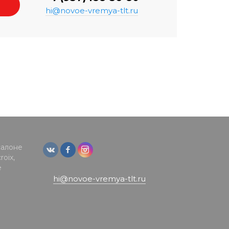
hi@novoe-vremya-tlt.ru
салоне
oix,
е
hi@novoe-vremya-tlt.ru