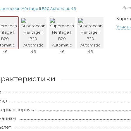
Арт
Supero
Узнать
арактеристики
л
енд
ериал корпуса
ханизм
слет