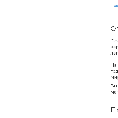
Пок
О
Ос
ве
лег
На 
го
ми
Вы 
маг
П