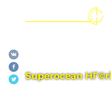
Главная
Каталог
BREITLING
Superocean HГ©ri