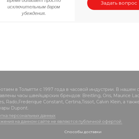
Время обладает просто
Задать вопрос
исключительным даром
убеждения.
отаем в Тольятти с 1997 года в часовой индустрии. В нашем 
влены часы швейцарских брендов: Breitling, Oris, Maurice Lacr
s, Rado,Frederique Constant, Certina,Tissot, Calvin Klein, а такж
уары Dupont.
тка персональных данных
жения на данном сайте не являются публичной офертой.
Способы доставки