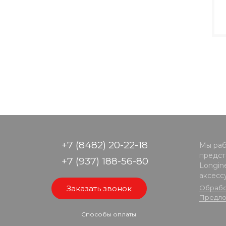
+7 (8482) 20-22-18
Мы раб
предста
+7 (937) 188-56-80
Longine
аксесс
Заказать звонок
Обрабо
Предло
Способы оплаты