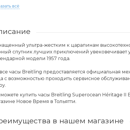
азать всё
писание
нащенный ультра-жестким к царапинам высокотехно
рный спутник лучших приключений увековечивает 
ендарной модели 1957 года.
все часы Breitling предоставляется официальная м
да с возможностью проходить сервисное обслужива
ру.
можете купить часы Breitling Superocean Héritage II 
азине Новое Время в Тольятти.
реимущества в нашем магазине