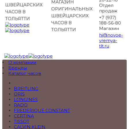
МАГАЗИН
ШВЕЙЦАРСКИХ
Отдел
ОРИГИНАЛЬНЫХ
продаж
ЧАСОВ В
ШВЕЙЦАРСКИХ
+7 (937)
ТОЛЬЯТТИ
ЧАСОВ В
188-56-80
Магазин
ТОЛЬЯТТИ
hi@novoe-
vremya-
tlt.ru
О компании
Бренды
Каталог часов
BREITLING
ORIS
LONGINES
RADO
FREDERIQUE CONSTANT
CERTINA
TISSOT
CALVIN KLEIN